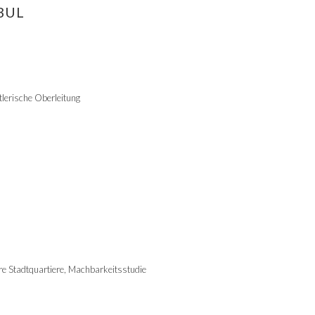
BUL
tlerische Oberleitung
 Stadtquartiere, Machbarkeitsstudie