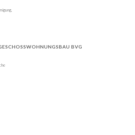
hmigung,
G GESCHOSSWOHNUNGSBAU BVG
che